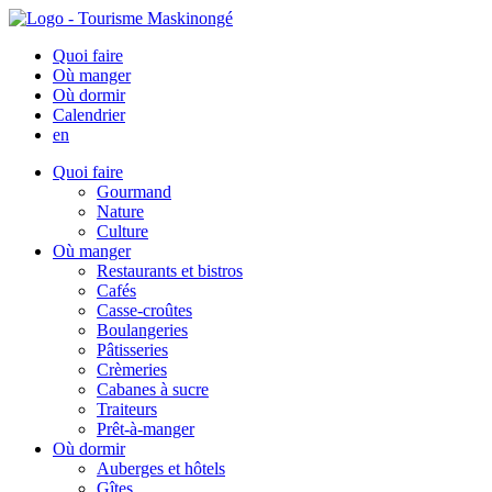
Quoi faire
Où manger
Où dormir
Calendrier
en
Quoi faire
Gourmand
Nature
Culture
Où manger
Restaurants et bistros
Cafés
Casse-croûtes
Boulangeries
Pâtisseries
Crèmeries
Cabanes à sucre
Traiteurs
Prêt-à-manger
Où dormir
Auberges et hôtels
Gîtes