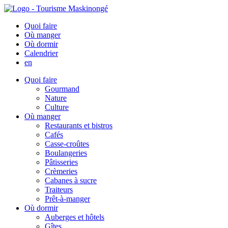
Quoi faire
Où manger
Où dormir
Calendrier
en
Quoi faire
Gourmand
Nature
Culture
Où manger
Restaurants et bistros
Cafés
Casse-croûtes
Boulangeries
Pâtisseries
Crèmeries
Cabanes à sucre
Traiteurs
Prêt-à-manger
Où dormir
Auberges et hôtels
Gîtes