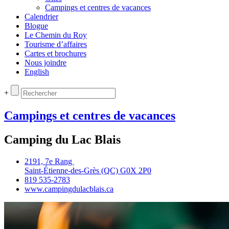
Campings et centres de vacances
Calendrier
Blogue
Le Chemin du Roy
Tourisme d’affaires
Cartes et brochures
Nous joindre
English
+
Campings et centres de vacances
Camping du Lac Blais
2191, 7e Rang
Saint‑Étienne‑des‑Grès (QC) G0X 2P0
819 535‑2783
www.campingdulacblais.ca