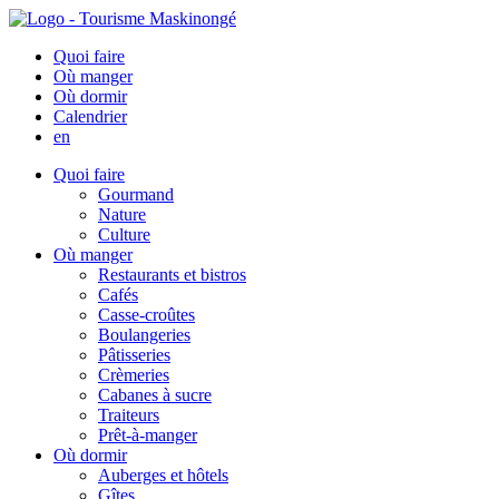
Quoi faire
Où manger
Où dormir
Calendrier
en
Quoi faire
Gourmand
Nature
Culture
Où manger
Restaurants et bistros
Cafés
Casse-croûtes
Boulangeries
Pâtisseries
Crèmeries
Cabanes à sucre
Traiteurs
Prêt-à-manger
Où dormir
Auberges et hôtels
Gîtes