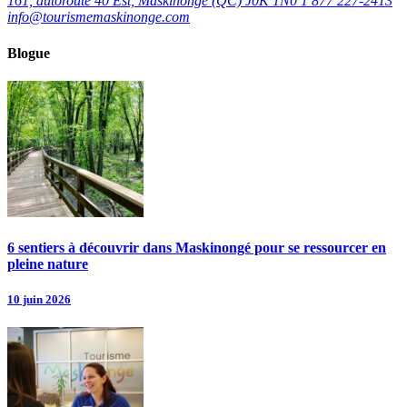
161, autoroute 40 Est, Maskinongé (QC) J0K 1N0
1 877 227-2413
info@tourismemaskinonge.com
Blogue
6 sentiers à découvrir dans Maskinongé pour se ressourcer en
pleine nature
10 juin 2026