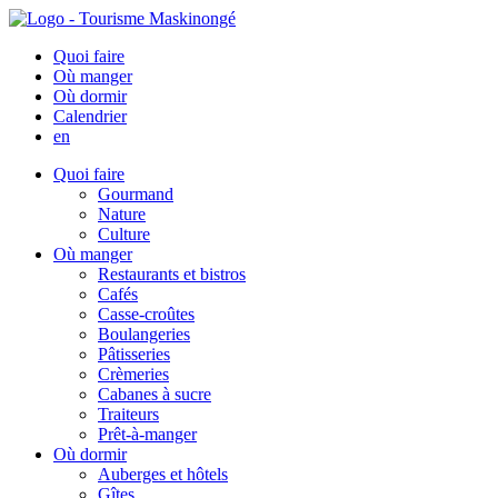
Quoi faire
Où manger
Où dormir
Calendrier
en
Quoi faire
Gourmand
Nature
Culture
Où manger
Restaurants et bistros
Cafés
Casse-croûtes
Boulangeries
Pâtisseries
Crèmeries
Cabanes à sucre
Traiteurs
Prêt-à-manger
Où dormir
Auberges et hôtels
Gîtes