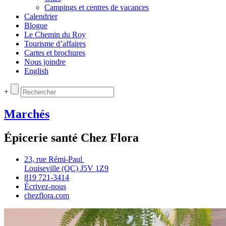
Campings et centres de vacances
Calendrier
Blogue
Le Chemin du Roy
Tourisme d’affaires
Cartes et brochures
Nous joindre
English
+
Marchés
Épicerie santé Chez Flora
23, rue Rémi‑Paul
Louiseville (QC) J5V 1Z9
819 721‑3414
Écrivez‑nous
chezflora.com