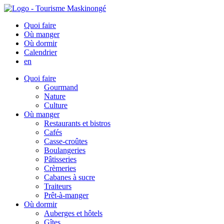
Quoi faire
Où manger
Où dormir
Calendrier
en
Quoi faire
Gourmand
Nature
Culture
Où manger
Restaurants et bistros
Cafés
Casse-croûtes
Boulangeries
Pâtisseries
Crèmeries
Cabanes à sucre
Traiteurs
Prêt-à-manger
Où dormir
Auberges et hôtels
Gîtes