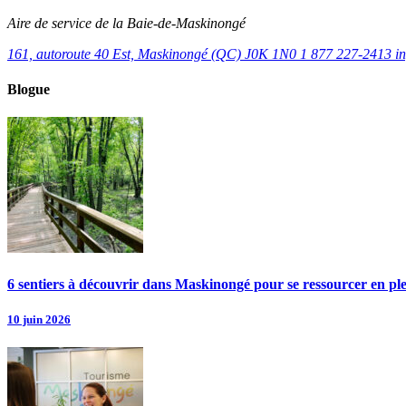
Aire de service de la Baie-de-Maskinongé
161, autoroute 40 Est, Maskinongé (QC) J0K 1N0
1 877 227-2413
i
Blogue
6 sentiers à découvrir dans Maskinongé pour se ressourcer en pl
10 juin 2026