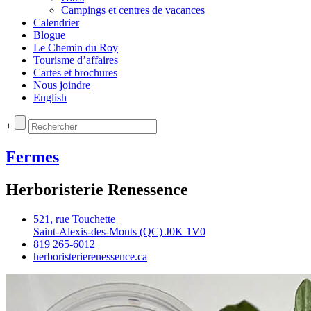
Campings et centres de vacances
Calendrier
Blogue
Le Chemin du Roy
Tourisme d’affaires
Cartes et brochures
Nous joindre
English
+
Fermes
Herboristerie Renessence
521, rue Touchette
Saint‑Alexis‑des‑Monts (QC) J0K 1V0
819 265‑6012
herboristerierenessence.ca