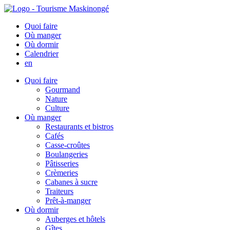
Quoi faire
Où manger
Où dormir
Calendrier
en
Quoi faire
Gourmand
Nature
Culture
Où manger
Restaurants et bistros
Cafés
Casse-croûtes
Boulangeries
Pâtisseries
Crèmeries
Cabanes à sucre
Traiteurs
Prêt-à-manger
Où dormir
Auberges et hôtels
Gîtes