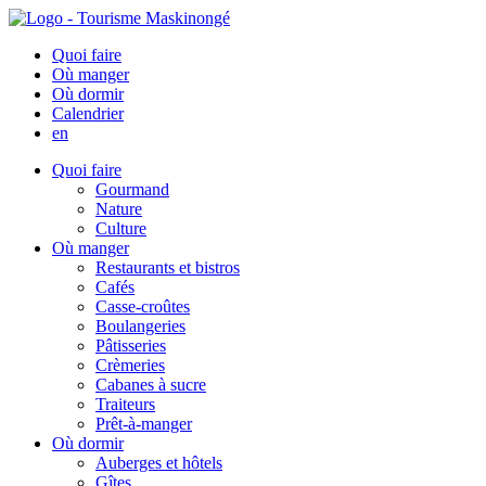
Quoi faire
Où manger
Où dormir
Calendrier
en
Quoi faire
Gourmand
Nature
Culture
Où manger
Restaurants et bistros
Cafés
Casse-croûtes
Boulangeries
Pâtisseries
Crèmeries
Cabanes à sucre
Traiteurs
Prêt-à-manger
Où dormir
Auberges et hôtels
Gîtes