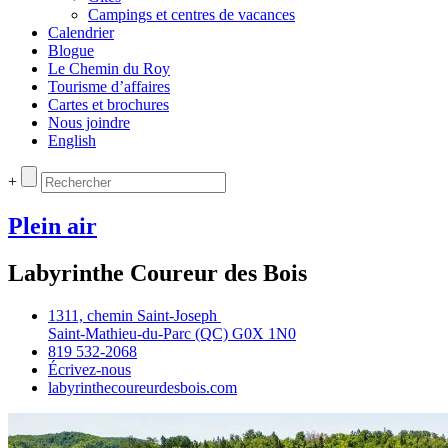
Campings et centres de vacances
Calendrier
Blogue
Le Chemin du Roy
Tourisme d’affaires
Cartes et brochures
Nous joindre
English
+
Plein air
Labyrinthe Coureur des Bois
1311, chemin Saint‑Joseph
Saint‑Mathieu‑du‑Parc (QC) G0X 1N0
819 532‑2068
Écrivez‑nous
labyrinthecoureurdesbois.com