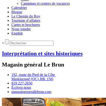
Campings et centres de vacances
Calendrier
Blogue
Le Chemin du Roy
Tourisme d’affaires
Cartes et brochures
Nous joindre
English
+
Interprétation et sites historiques
Magasin général Le Brun
192, route du Pied de la Côte
Maskinongé (QC) J0K 1N0
819 227‑2650
Écrivez‑nous
magasingenerallebrun.com