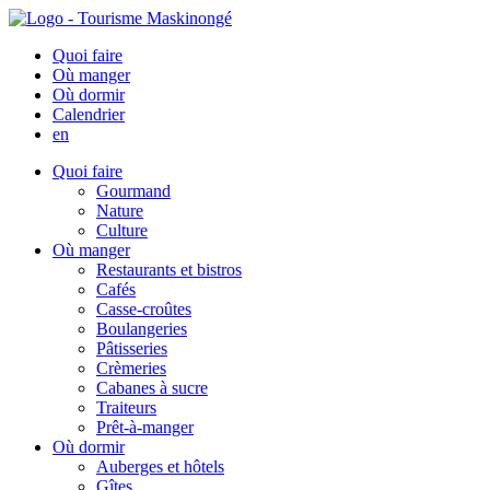
Quoi faire
Où manger
Où dormir
Calendrier
en
Quoi faire
Gourmand
Nature
Culture
Où manger
Restaurants et bistros
Cafés
Casse-croûtes
Boulangeries
Pâtisseries
Crèmeries
Cabanes à sucre
Traiteurs
Prêt-à-manger
Où dormir
Auberges et hôtels
Gîtes