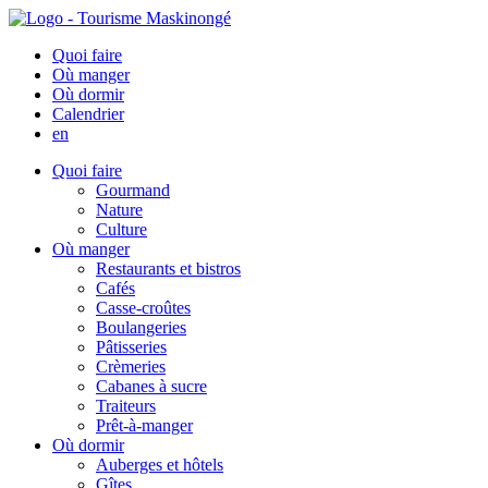
Quoi faire
Où manger
Où dormir
Calendrier
en
Quoi faire
Gourmand
Nature
Culture
Où manger
Restaurants et bistros
Cafés
Casse-croûtes
Boulangeries
Pâtisseries
Crèmeries
Cabanes à sucre
Traiteurs
Prêt-à-manger
Où dormir
Auberges et hôtels
Gîtes