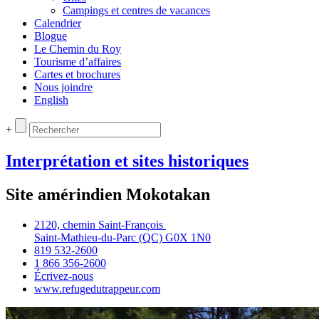
Campings et centres de vacances
Calendrier
Blogue
Le Chemin du Roy
Tourisme d’affaires
Cartes et brochures
Nous joindre
English
+
Interprétation et sites historiques
Site amérindien Mokotakan
2120, chemin Saint‑François
Saint‑Mathieu‑du‑Parc (QC) G0X 1N0
819 532‑2600
1 866 356‑2600
Écrivez‑nous
www.refugedutrappeur.com