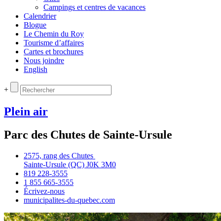
Campings et centres de vacances
Calendrier
Blogue
Le Chemin du Roy
Tourisme d’affaires
Cartes et brochures
Nous joindre
English
+
Plein air
Parc des Chutes de Sainte‑Ursule
2575, rang des Chutes
Sainte‑Ursule (QC) J0K 3M0
819 228‑3555
1 855 665‑3555
Écrivez‑nous
municipalites‑du‑quebec.com