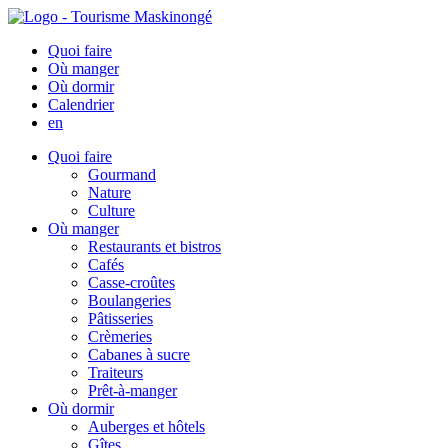
Quoi faire
Où manger
Où dormir
Calendrier
en
Quoi faire
Gourmand
Nature
Culture
Où manger
Restaurants et bistros
Cafés
Casse-croûtes
Boulangeries
Pâtisseries
Crèmeries
Cabanes à sucre
Traiteurs
Prêt-à-manger
Où dormir
Auberges et hôtels
Gîtes