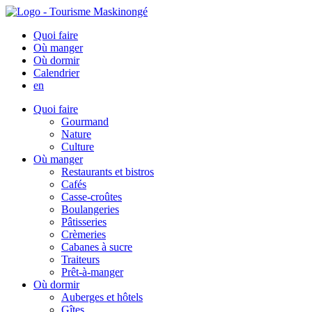
Quoi faire
Où manger
Où dormir
Calendrier
en
Quoi faire
Gourmand
Nature
Culture
Où manger
Restaurants et bistros
Cafés
Casse-croûtes
Boulangeries
Pâtisseries
Crèmeries
Cabanes à sucre
Traiteurs
Prêt-à-manger
Où dormir
Auberges et hôtels
Gîtes