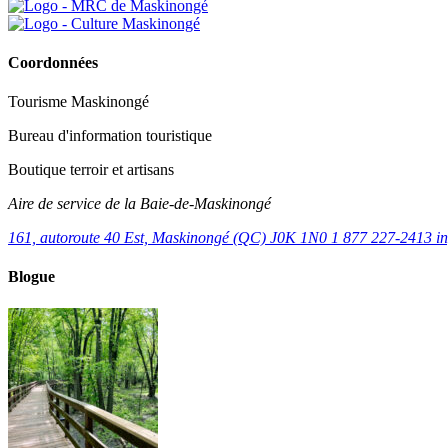
Coordonnées
Tourisme Maskinongé
Bureau d'information touristique
Boutique terroir et artisans
Aire de service de la Baie-de-Maskinongé
161, autoroute 40 Est, Maskinongé (QC) J0K 1N0
1 877 227-2413
i
Blogue