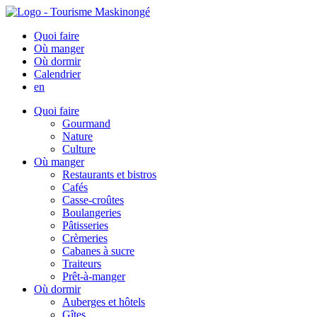
Quoi faire
Où manger
Où dormir
Calendrier
en
Quoi faire
Gourmand
Nature
Culture
Où manger
Restaurants et bistros
Cafés
Casse-croûtes
Boulangeries
Pâtisseries
Crèmeries
Cabanes à sucre
Traiteurs
Prêt-à-manger
Où dormir
Auberges et hôtels
Gîtes