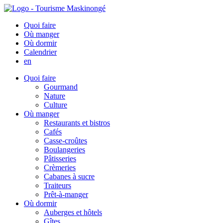
Quoi faire
Où manger
Où dormir
Calendrier
en
Quoi faire
Gourmand
Nature
Culture
Où manger
Restaurants et bistros
Cafés
Casse-croûtes
Boulangeries
Pâtisseries
Crèmeries
Cabanes à sucre
Traiteurs
Prêt-à-manger
Où dormir
Auberges et hôtels
Gîtes