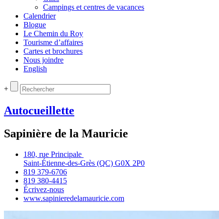
Campings et centres de vacances
Calendrier
Blogue
Le Chemin du Roy
Tourisme d’affaires
Cartes et brochures
Nous joindre
English
+
Autocueillette
Sapinière de la Mauricie
180, rue Principale
Saint‑Étienne‑des‑Grès (QC) G0X 2P0
819 379‑6706
819 380‑4415
Écrivez‑nous
www.sapinieredelamauricie.com