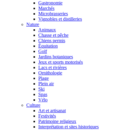
Gastronomie
Marchés
Microbrasseries
Vignobles et distilleries
Nature
Animaux
Chasse et pêche
Chiens permis
Équitation
Golf
Jardins botaniques
Jeux et sports motorisés
Lacs et rivières
Ornithologie
Plage
Plein air
Ski
Spas
Vélo
Culture
Art et artisanat
Festivités
Patrimoine religieux
Interprétation et sites historiques