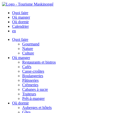
Quoi faire
Où manger
Où dormir
Calendrier
en
Quoi faire
Gourmand
Nature
Culture
Où manger
Restaurants et bistros
Cafés
Casse-croûtes
Boulangeries
Pâtisseries
Crèmeries
Cabanes à sucre
Traiteurs
Prêt-à-manger
Où dormir
Auberges et hôtels
Gîtes