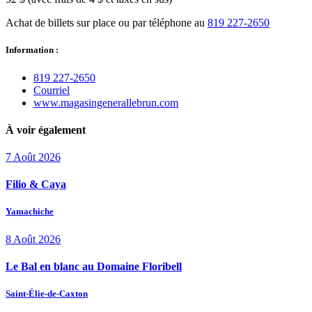
Achat de billets sur place ou par téléphone au
819 227-2650
Information :
819 227‑2650
Courriel
www.magasingenerallebrun.com
À voir également
7
Août
2026
Filio & Caya
Yamachiche
8
Août
2026
Le Bal en blanc au Domaine Floribell
Saint-Élie-de-Caxton