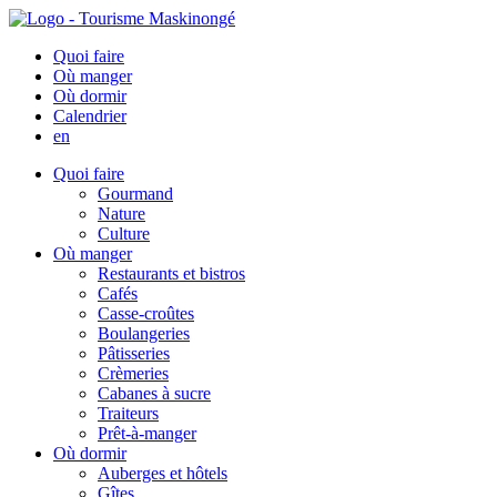
Quoi faire
Où manger
Où dormir
Calendrier
en
Quoi faire
Gourmand
Nature
Culture
Où manger
Restaurants et bistros
Cafés
Casse-croûtes
Boulangeries
Pâtisseries
Crèmeries
Cabanes à sucre
Traiteurs
Prêt-à-manger
Où dormir
Auberges et hôtels
Gîtes