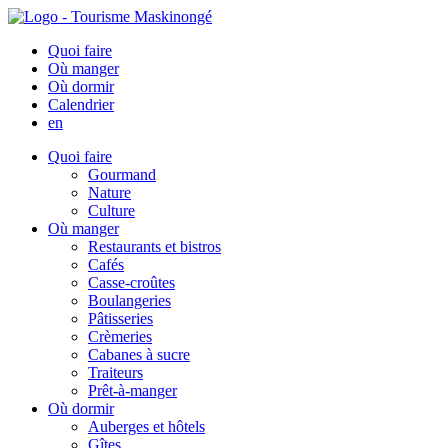
Quoi faire
Où manger
Où dormir
Calendrier
en
Quoi faire
Gourmand
Nature
Culture
Où manger
Restaurants et bistros
Cafés
Casse-croûtes
Boulangeries
Pâtisseries
Crèmeries
Cabanes à sucre
Traiteurs
Prêt-à-manger
Où dormir
Auberges et hôtels
Gîtes