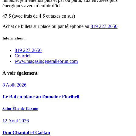
minable, je n’entends plus et par où partir, aux envolées plus
énergiques avec m’enfuir d’ici.
47 $ (avec frais de 4 $ et taxes en sus)
Achat de billets sur place ou par téléphone au
819 227-2650
Information :
819 227‑2650
Courriel
www.magasingenerallebrun.com
À voir également
8
Août
2026
Le Bal en blanc au Domaine Floribell
Saint-Élie-de-Caxton
12
Août
2026
Duo Chantal et Gaétan