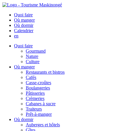
Quoi faire
Où manger
Où dormir
Calendrier
en
Quoi faire
Gourmand
Nature
Culture
Où manger
Restaurants et bistros
Cafés
Casse-croûtes
Boulangeries
Pâtisseries
Crèmeries
Cabanes à sucre
Traiteurs
Prêt-à-manger
Où dormir
Auberges et hôtels
Gîtes