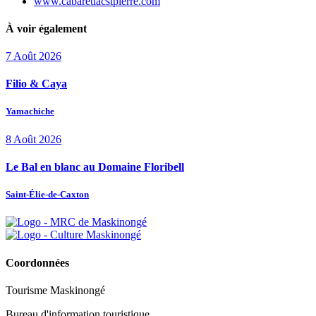
www.cabaretlacstpierre.com
À voir également
7
Août
2026
Filio & Caya
Yamachiche
8
Août
2026
Le Bal en blanc au Domaine Floribell
Saint-Élie-de-Caxton
Coordonnées
Tourisme Maskinongé
Bureau d'information touristique