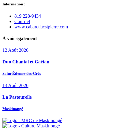
Information :
819 228‑9434
Courriel
www.cabaretlacstpierre.com
À voir également
12
Août
2026
Duo Chantal et Gaétan
Saint-Étienne-des-Grès
13
Août
2026
La Pastourelle
Maskinongé