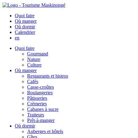
Quoi faire
Où manger
Où dormir
Calendrier
en
Quoi faire
Gourmand
Nature
Culture
Où manger
Restaurants et bistros
Cafés
Casse-croûtes
Boulangeries
Pâtisseries
Crèmeries
Cabanes à sucre
Traiteurs
Prêt-à-manger
Où dormir
Auberges et hôtels
Gîtes