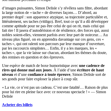
d’images puissantes, Simon Delisle s’y révélera sans filtre, abordant
la large notion de « tache » de diverses façons… D’abord, au
premier degré : son apparence atypique, sa trajectoire particulière et,
littéralement, ses taches (vitiligo). Bref, tout ce qu’il a dû développer
comme aptitude pour ne pas être celui de qui on rit, mais celui qui
fait rire ! Il jasera d’autodérision et de résilience, des forces qui, aussi
nobles soient-elles, viennent parfois avec leur part de noirceur… Au
niveau plus figuré, on en apprendra davantage sur ces gens, ces «
taches », qui ont ralenti son parcours par leur manque d’ouverture,
par les raccourcis simplistes… Enfin, il y a les marques, les «
taches », que la vie laisse sur chacun, abordant les thèmes du doute,
des remises en question et des épreuves.
Une espèce de match de boxe humoristique avec
une cadence de
rires qui donne mal aux joues
. À l’aide d’une
écriture de haut
niveau
et d’une
confiance à toute épreuve
, Simon Delisle sort de
ses gonds pour faire exploser la place à coup sûr.
« La vie, ce n’est pas un cadeau. C’est une fatalité… Raison de plus
pour lui rire en pleine face avec ce nouveau spectacle ! » — Simon
Delisle
Acheter des billets