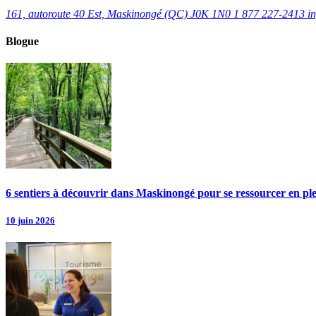
161, autoroute 40 Est, Maskinongé (QC) J0K 1N0
1 877 227-2413
i
Blogue
6 sentiers à découvrir dans Maskinongé pour se ressourcer en pl
10 juin 2026