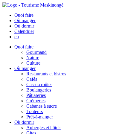
Quoi faire
Où manger
Où dormir
Calendrier
en
Quoi faire
Gourmand
Nature
Culture
Où manger
Restaurants et bistros
Cafés
Casse-croûtes
Boulangeries
Pâtisseries
Crèmeries
Cabanes à sucre
Traiteurs
Prêt-à-manger
Où dormir
Auberges et hôtels
Gîtes