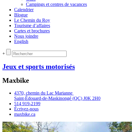
Campings et centres de vacances
Calendrier
Blogue
Le Chemin du Roy
Tourisme d’affaires
Cartes et brochures
Nous joindre
English
+
Jeux et sports motorisés
Maxbike
4370, chemin du Lac Marianne
Saint‑Édouard‑de‑Maskinongé (QC) J0K 2H0
514 919‑2199
Écrivez‑nous
maxbike.ca