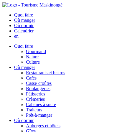
Quoi faire
Où manger
Où dormir
Calendrier
en
Quoi faire
Gourmand
Nature
Culture
Où manger
Restaurants et bistros
Cafés
Casse-croûtes
Boulangeries
Pâtisseries
Crèmeries
Cabanes à sucre
Traiteurs
Prêt-à-manger
Où dormir
Auberges et hôtels
Gîtes