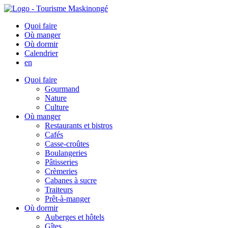
Quoi faire
Où manger
Où dormir
Calendrier
en
Quoi faire
Gourmand
Nature
Culture
Où manger
Restaurants et bistros
Cafés
Casse-croûtes
Boulangeries
Pâtisseries
Crèmeries
Cabanes à sucre
Traiteurs
Prêt-à-manger
Où dormir
Auberges et hôtels
Gîtes