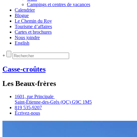
Campings et centres de vacances
Calendrier
Blogue
Le Chemin du Roy
Tourisme d’affaires
Cartes et brochures
Nous joindre
English
+
Casse-croûtes
Les Beaux-frères
1601, rue Principale
Saint‑Étienne‑des‑Grès (QC) G9C 1M5
819 535‑9207
Écrivez‑nous