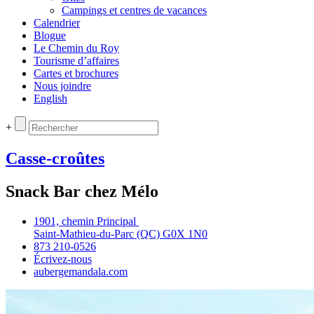
Campings et centres de vacances
Calendrier
Blogue
Le Chemin du Roy
Tourisme d’affaires
Cartes et brochures
Nous joindre
English
+
Casse-croûtes
Snack Bar chez Mélo
1901, chemin Principal
Saint‑Mathieu‑du‑Parc (QC) G0X 1N0
873 210‑0526
Écrivez‑nous
aubergemandala.com