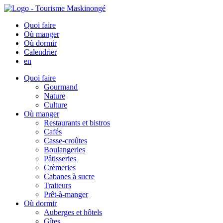
Quoi faire
Où manger
Où dormir
Calendrier
en
Quoi faire
Gourmand
Nature
Culture
Où manger
Restaurants et bistros
Cafés
Casse-croûtes
Boulangeries
Pâtisseries
Crèmeries
Cabanes à sucre
Traiteurs
Prêt-à-manger
Où dormir
Auberges et hôtels
Gîtes