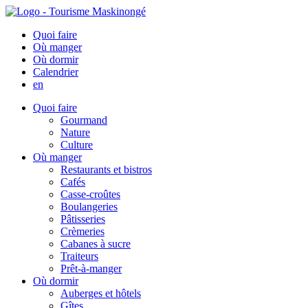
Quoi faire
Où manger
Où dormir
Calendrier
en
Quoi faire
Gourmand
Nature
Culture
Où manger
Restaurants et bistros
Cafés
Casse-croûtes
Boulangeries
Pâtisseries
Crèmeries
Cabanes à sucre
Traiteurs
Prêt-à-manger
Où dormir
Auberges et hôtels
Gîtes