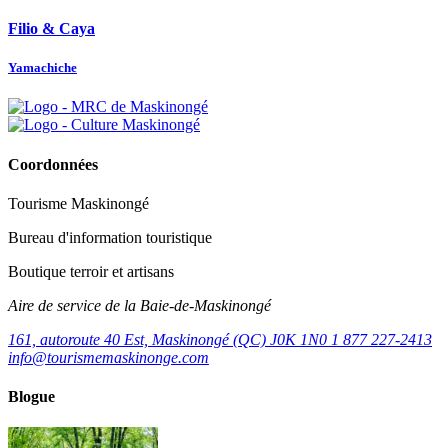
Filio & Caya
Yamachiche
Coordonnées
Tourisme Maskinongé
Bureau d'information touristique
Boutique terroir et artisans
Aire de service de la Baie-de-Maskinongé
161, autoroute 40 Est, Maskinongé (QC) J0K 1N0
1 877 227-2413
info@tourismemaskinonge.com
Blogue