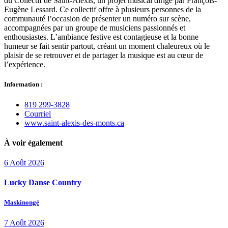
du Collectif de Saint-Alexis, un projet musical dirigé par François-
Eugène Lessard. Ce collectif offre à plusieurs personnes de la
communauté l’occasion de présenter un numéro sur scène,
accompagnées par un groupe de musiciens passionnés et
enthousiastes. L’ambiance festive est contagieuse et la bonne
humeur se fait sentir partout, créant un moment chaleureux où le
plaisir de se retrouver et de partager la musique est au cœur de
l’expérience.
Information :
819 299‑3828
Courriel
www.saint‑alexis‑des‑monts.ca
À voir également
6
Août
2026
Lucky Danse Country
Maskinongé
7
Août
2026