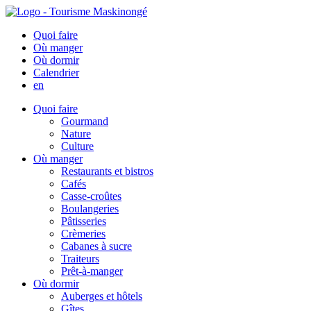
Quoi faire
Où manger
Où dormir
Calendrier
en
Quoi faire
Gourmand
Nature
Culture
Où manger
Restaurants et bistros
Cafés
Casse-croûtes
Boulangeries
Pâtisseries
Crèmeries
Cabanes à sucre
Traiteurs
Prêt-à-manger
Où dormir
Auberges et hôtels
Gîtes