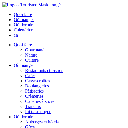
Quoi faire
Où manger
Où dormir
Calendrier
en
Quoi faire
Gourmand
Nature
Culture
Où manger
Restaurants et bistros
Cafés
Casse-croûtes
Boulangeries
Pâtisseries
Crèmeries
Cabanes à sucre
Traiteurs
Prêt-à-manger
Où dormir
Auberges et hôtels
Gîtes