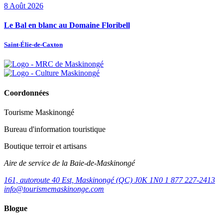
8
Août
2026
Le Bal en blanc au Domaine Floribell
Saint-Élie-de-Caxton
Coordonnées
Tourisme Maskinongé
Bureau d'information touristique
Boutique terroir et artisans
Aire de service de la Baie-de-Maskinongé
161, autoroute 40 Est, Maskinongé (QC) J0K 1N0
1 877 227-2413
info@tourismemaskinonge.com
Blogue