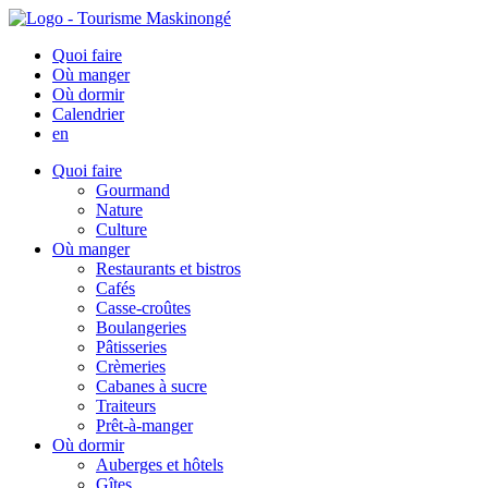
Quoi faire
Où manger
Où dormir
Calendrier
en
Quoi faire
Gourmand
Nature
Culture
Où manger
Restaurants et bistros
Cafés
Casse-croûtes
Boulangeries
Pâtisseries
Crèmeries
Cabanes à sucre
Traiteurs
Prêt-à-manger
Où dormir
Auberges et hôtels
Gîtes