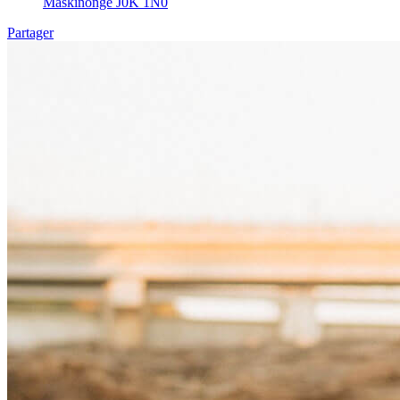
Maskinongé J0K 1N0
Partager