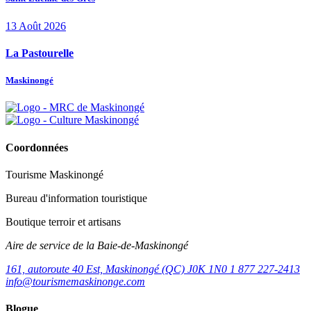
13
Août
2026
La Pastourelle
Maskinongé
Coordonnées
Tourisme Maskinongé
Bureau d'information touristique
Boutique terroir et artisans
Aire de service de la Baie-de-Maskinongé
161, autoroute 40 Est, Maskinongé (QC) J0K 1N0
1 877 227-2413
info@tourismemaskinonge.com
Blogue