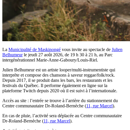
La
Municipalité de Maskinongé
vous invite au spectacle de
Julien
Belhumeur
le jeudi 27 août 2026, de 19 h 30 à 21 h, au Parc
intergénérationnel Marie-Anne-Gaboury/Louis-Riel.
Julien Belhumeur est un artiste looper/multi-instrumentiste qui
interprète et compose des chansons à saveur reggae/folk/rock.
Depuis 2017, il se produit dans les bars, les restaurants et les
festivals du Québec. Il performe également en ligne sur la
plateforme Twitch depuis 2020 où il est suivi à l’internationale.
Accès au site : l’entrée se trouve à l’arrière du stationnement du
Centre communautaire Dr-Roland-Bernèche (
11, rue Marcel
).
En cas de pluie, l’activité sera déplacée au Centre communautaire
Dr-Roland-Bernèche (
11, rue Marcel
).