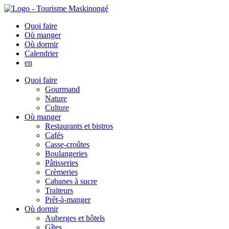
Quoi faire
Où manger
Où dormir
Calendrier
en
Quoi faire
Gourmand
Nature
Culture
Où manger
Restaurants et bistros
Cafés
Casse-croûtes
Boulangeries
Pâtisseries
Crèmeries
Cabanes à sucre
Traiteurs
Prêt-à-manger
Où dormir
Auberges et hôtels
Gîtes