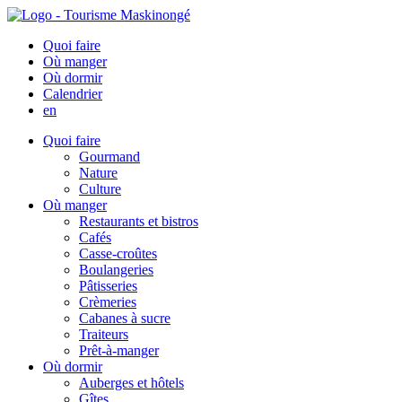
Quoi faire
Où manger
Où dormir
Calendrier
en
Quoi faire
Gourmand
Nature
Culture
Où manger
Restaurants et bistros
Cafés
Casse-croûtes
Boulangeries
Pâtisseries
Crèmeries
Cabanes à sucre
Traiteurs
Prêt-à-manger
Où dormir
Auberges et hôtels
Gîtes