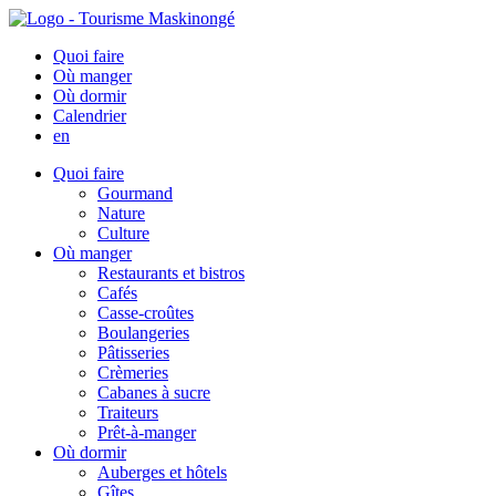
Quoi faire
Où manger
Où dormir
Calendrier
en
Quoi faire
Gourmand
Nature
Culture
Où manger
Restaurants et bistros
Cafés
Casse-croûtes
Boulangeries
Pâtisseries
Crèmeries
Cabanes à sucre
Traiteurs
Prêt-à-manger
Où dormir
Auberges et hôtels
Gîtes