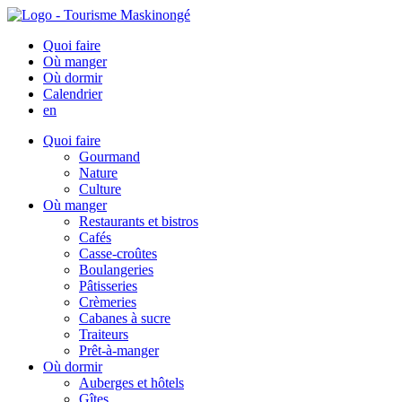
Quoi faire
Où manger
Où dormir
Calendrier
en
Quoi faire
Gourmand
Nature
Culture
Où manger
Restaurants et bistros
Cafés
Casse-croûtes
Boulangeries
Pâtisseries
Crèmeries
Cabanes à sucre
Traiteurs
Prêt-à-manger
Où dormir
Auberges et hôtels
Gîtes