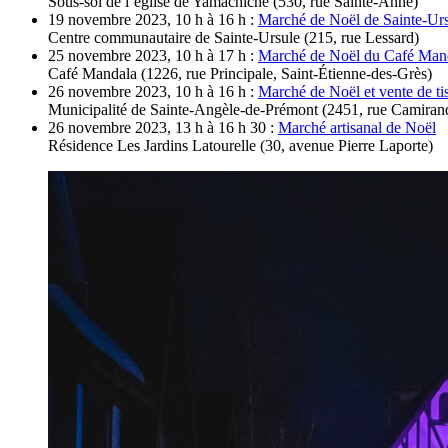
Sous-sol de l’église de Yamachiche (530, rue Sainte-Anne)
19 novembre 2023, 10 h à 16 h :
Marché de Noël de Sainte-Ur
Centre communautaire de Sainte-Ursule (215, rue Lessard)
25 novembre 2023, 10 h à 17 h :
Marché de Noël du Café Man
Café Mandala (1226, rue Principale, Saint-Étienne-des-Grès)
26 novembre 2023, 10 h à 16 h :
Marché de Noël et vente de ti
Municipalité de Sainte-Angèle-de-Prémont (2451, rue Camiran
26 novembre 2023, 13 h à 16 h 30 :
Marché artisanal de Noël
Résidence Les Jardins Latourelle (30, avenue Pierre Laporte)