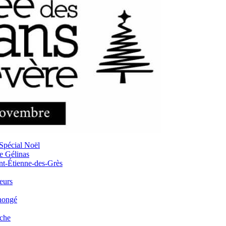
 Spécial Noël
 Gélinas
nt-Étienne-des-Grès
eurs
nongé
iche