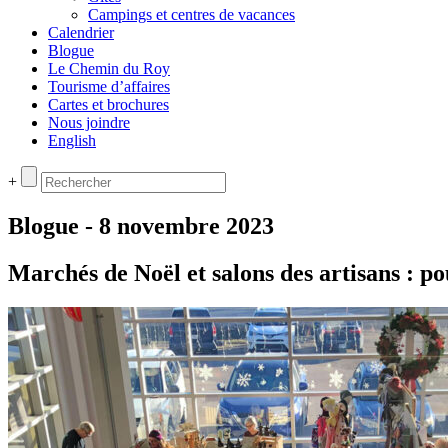
Campings et centres de vacances
Calendrier
Blogue
Le Chemin du Roy
Tourisme d’affaires
Cartes et brochures
Nous joindre
English
+
Blogue - 8 novembre 2023
Marchés de Noël et salons des artisans : 