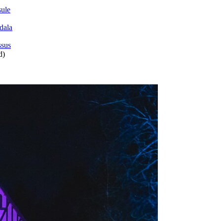
sule
dala
ssus
d)