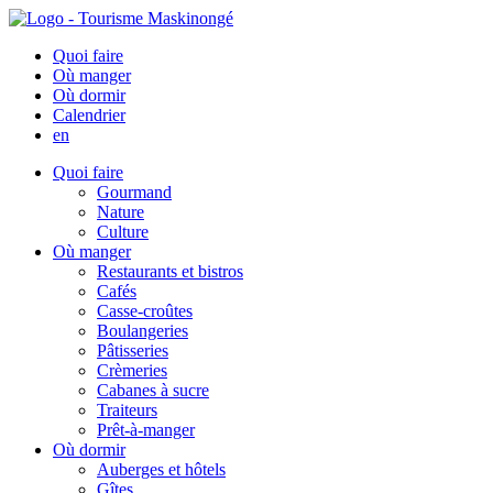
Quoi faire
Où manger
Où dormir
Calendrier
en
Quoi faire
Gourmand
Nature
Culture
Où manger
Restaurants et bistros
Cafés
Casse-croûtes
Boulangeries
Pâtisseries
Crèmeries
Cabanes à sucre
Traiteurs
Prêt-à-manger
Où dormir
Auberges et hôtels
Gîtes