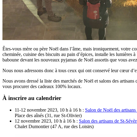
Êtes-vous mère ou père Noël dans l’âme, mais ironiquement, votre conjo
cheminée, cuisine des biscuits au pain d’épices, installe les lumières
baboune devant les nouveaux pyjamas de Noël assortis que vous avez 
Nous nous adressons donc à tous ceux qui ont conservé leur cœur d’enf
Nous avons dressé la liste des marchés de Noël et salons des artisan
vous procurer des cadeaux 100% locaux.
À inscrire au calendrier
11-12 novembre 2023, 10 h à 16 h :
Salon de Noël des artisans
Place des aînés (31, rue St-Olivier)
12 novembre 2023, 10 h à 16 h :
Salon des artisans de St-Sévèr
Chalet Dumontier (47 A, rue des Loisirs)