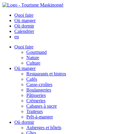
Quoi faire
Où manger
Où dormir
Calendrier
en
Quoi faire
Gourmand
Nature
Culture
Où manger
Restaurants et bistros
Cafés
Casse-croûtes
Boulangeries
Pâtisseries
Crèmeries
Cabanes à sucre
Traiteurs
Prêt-à-manger
Où dormir
Auberges et hôtels
Gîtes