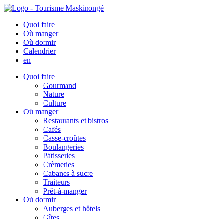
Quoi faire
Où manger
Où dormir
Calendrier
en
Quoi faire
Gourmand
Nature
Culture
Où manger
Restaurants et bistros
Cafés
Casse-croûtes
Boulangeries
Pâtisseries
Crèmeries
Cabanes à sucre
Traiteurs
Prêt-à-manger
Où dormir
Auberges et hôtels
Gîtes