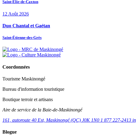
Saint-Élie-de-Caxton
12
Août
2026
Duo Chantal et Gaétan
Saint-Étienne-des-Grès
Coordonnées
Tourisme Maskinongé
Bureau d'information touristique
Boutique terroir et artisans
Aire de service de la Baie-de-Maskinongé
161, autoroute 40 Est, Maskinongé (QC) J0K 1N0
1 877 227-2413
i
Blogue