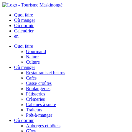
Quoi faire
Où manger
Où dormir
Calendrier
en
Quoi faire
Gourmand
Nature
Culture
Où manger
Restaurants et bistros
Cafés
Casse-croûtes
Boulangeries
Pâtisseries
Crèmeries
Cabanes à sucre
Traiteurs
Prêt-à-manger
Où dormir
Auberges et hôtels
Gîtes