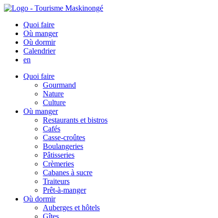
Quoi faire
Où manger
Où dormir
Calendrier
en
Quoi faire
Gourmand
Nature
Culture
Où manger
Restaurants et bistros
Cafés
Casse-croûtes
Boulangeries
Pâtisseries
Crèmeries
Cabanes à sucre
Traiteurs
Prêt-à-manger
Où dormir
Auberges et hôtels
Gîtes