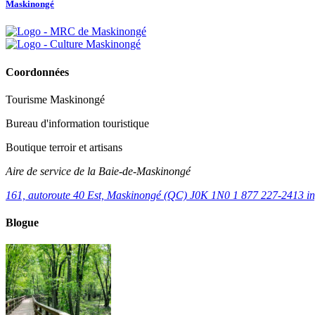
Maskinongé
Coordonnées
Tourisme Maskinongé
Bureau d'information touristique
Boutique terroir et artisans
Aire de service de la Baie-de-Maskinongé
161, autoroute 40 Est, Maskinongé (QC) J0K 1N0
1 877 227-2413
i
Blogue