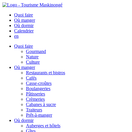
Quoi faire
Où manger
Où dormir
Calendrier
en
Quoi faire
Gourmand
Nature
Culture
Où manger
Restaurants et bistros
Cafés
Casse-croûtes
Boulangeries
Pâtisseries
Crèmeries
Cabanes à sucre
Traiteurs
Prêt-à-manger
Où dormir
Auberges et hôtels
Gîtes