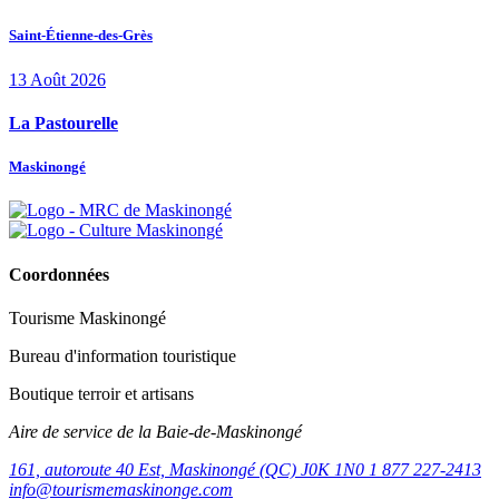
Saint-Étienne-des-Grès
13
Août
2026
La Pastourelle
Maskinongé
Coordonnées
Tourisme Maskinongé
Bureau d'information touristique
Boutique terroir et artisans
Aire de service de la Baie-de-Maskinongé
161, autoroute 40 Est, Maskinongé (QC) J0K 1N0
1 877 227-2413
info@tourismemaskinonge.com