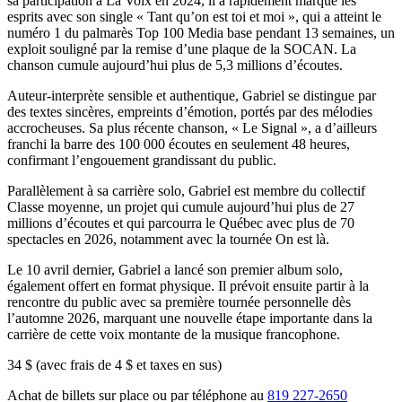
sa participation à La Voix en 2024, il a rapidement marqué les
esprits avec son single « Tant qu’on est toi et moi », qui a atteint le
numéro 1 du palmarès Top 100 Media base pendant 13 semaines, un
exploit souligné par la remise d’une plaque de la SOCAN. La
chanson cumule aujourd’hui plus de 5,3 millions d’écoutes.
Auteur-interprète sensible et authentique, Gabriel se distingue par
des textes sincères, empreints d’émotion, portés par des mélodies
accrocheuses. Sa plus récente chanson, « Le Signal », a d’ailleurs
franchi la barre des 100 000 écoutes en seulement 48 heures,
confirmant l’engouement grandissant du public.
Parallèlement à sa carrière solo, Gabriel est membre du collectif
Classe moyenne, un projet qui cumule aujourd’hui plus de 27
millions d’écoutes et qui parcourra le Québec avec plus de 70
spectacles en 2026, notamment avec la tournée On est là.
Le 10 avril dernier, Gabriel a lancé son premier album solo,
également offert en format physique. Il prévoit ensuite partir à la
rencontre du public avec sa première tournée personnelle dès
l’automne 2026, marquant une nouvelle étape importante dans la
carrière de cette voix montante de la musique francophone.
34 $ (avec frais de 4 $ et taxes en sus)
Achat de billets sur place ou par téléphone au
819 227-2650