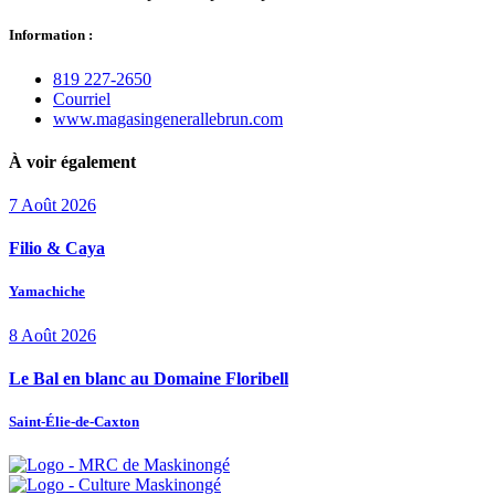
Information :
819 227‑2650
Courriel
www.magasingenerallebrun.com
À voir également
7
Août
2026
Filio & Caya
Yamachiche
8
Août
2026
Le Bal en blanc au Domaine Floribell
Saint-Élie-de-Caxton