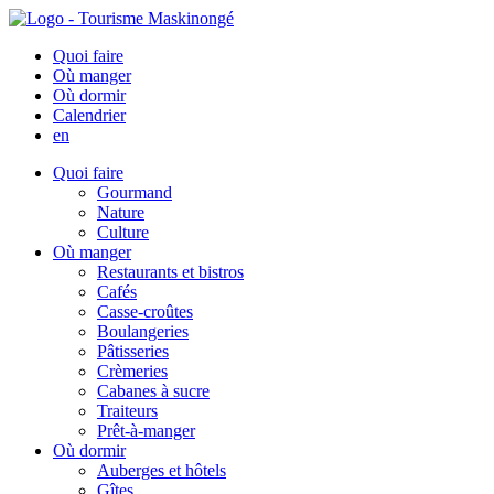
Quoi faire
Où manger
Où dormir
Calendrier
en
Quoi faire
Gourmand
Nature
Culture
Où manger
Restaurants et bistros
Cafés
Casse-croûtes
Boulangeries
Pâtisseries
Crèmeries
Cabanes à sucre
Traiteurs
Prêt-à-manger
Où dormir
Auberges et hôtels
Gîtes