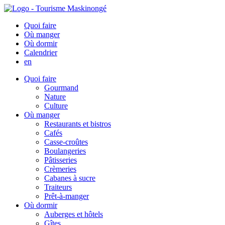
Quoi faire
Où manger
Où dormir
Calendrier
en
Quoi faire
Gourmand
Nature
Culture
Où manger
Restaurants et bistros
Cafés
Casse-croûtes
Boulangeries
Pâtisseries
Crèmeries
Cabanes à sucre
Traiteurs
Prêt-à-manger
Où dormir
Auberges et hôtels
Gîtes